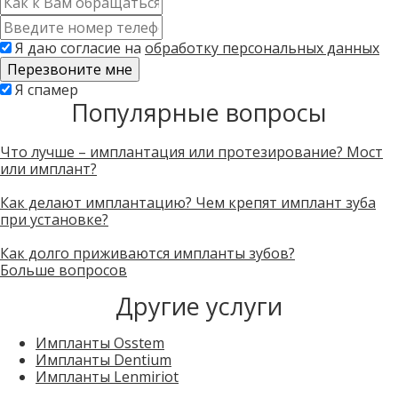
*
Контактный
телефон
Я даю согласие на
обработку персональных данных
*
Скажите,
Я спамер
Популярные вопросы
привет!
Пожалуйста,
не
заполняйте
Что лучше – имплантация или протезирование? Мост
это
или имплант?
поле.
CAPTCHA
Как делают имплантацию? Чем крепят имплант зуба
только
при установке?
для
роботов!
Как долго приживаются импланты зубов?
Больше вопросов
Другие услуги
Импланты Osstem
Импланты Dentium
Импланты Lenmiriot