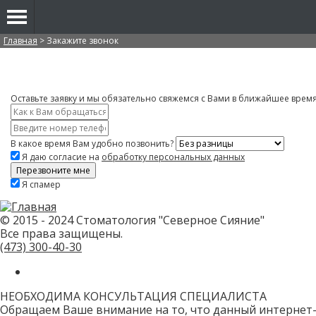
Вы здесь
Главная
>
Закажите звонок
Оставьте заявку и мы обязательно свяжемся с Вами в ближайшее врем
Имя
*
Контактный
телефон
В какое время Вам удобно позвонить?
*
Я даю согласие на
обработку персональных данных
Скажите,
Я спамер
привет!
Пожалуйста,
не
заполняйте
© 2015 - 2024 Стоматология "Северное Сияние"
это
Все права защищены.
поле.
CAPTCHA
(473)
300-40-30
только
для
роботов!
НЕОБХОДИМА КОНСУЛЬТАЦИЯ СПЕЦИАЛИСТА
Обращаем Ваше внимание на то, что данный интернет-